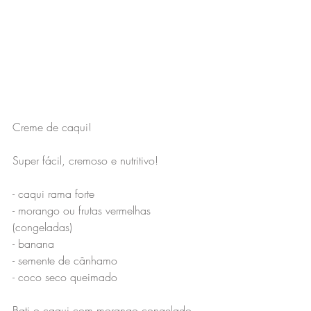
Creme de caqui!
Super fácil, cremoso e nutritivo!
- caqui rama forte
- morango ou frutas vermelhas 
(congeladas)
- banana
- semente de cânhamo
- coco seco queimado
Bati o caqui com morango congelado 