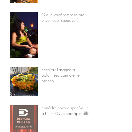
O que você tem feito pra
envelhecer saudável?
Receita - Lasagna a
bolonhesa com creme
branco
Episódio novo disponível! Eu
a Nutri - Que cardápio difícil