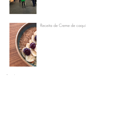
Receita de Creme de caqui
Arquivos
agosto de 2023
(4)
4 posts
julho de 2023
(5)
5 posts
junho de 2023
(4)
4 posts
março de 2023
(4)
4 posts
fevereiro de 2023
(4)
4 posts
janeiro de 2023
(4)
4 posts