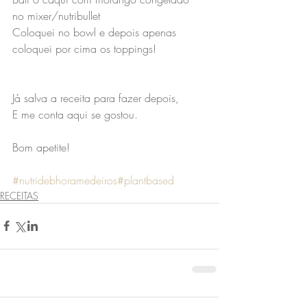
no mixer/nutribullet
Coloquei no bowl e depois apenas 
coloquei por cima os toppings!
Já salva a receita para fazer depois,
E me conta aqui se gostou.
Bom apetite!
#nutridebhoramedeiros
#plantbased
RECEITAS